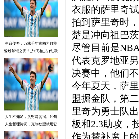
衣服的萨里奇试
拍到萨里奇时，
楚是冲向祖巴茨
生命传奇：万株千年古柏为何能
尽管目前是NB
躲过斧钺之灾？_张飞柏_古代_砍
代表克罗地亚男
决赛中，他们不
今年夏天，萨里
盟掘金队，第二
里奇为勇士队出
人生不知足，贪财是贪祸。10句
板和2.3助攻，
人生哲理诗词，克制欲望就用它
作为替补席上的