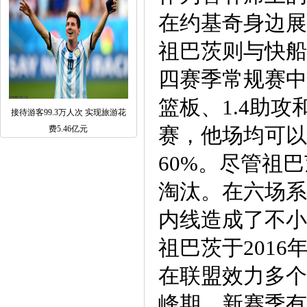
在约基奇身边展
祖巴茨则与快船
四赛季常规赛中，
篮板、1.4助攻
接待游客99.3万人次 实现旅游花
赛，他场均可以得
费5.46亿元
60%。尽管祖
淘汰。在六场系
内线造成了不小
祖巴茨于201
在联盟效力多个
峰期，新赛季有